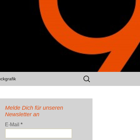
Suchen
uckgrafik
nach:
Melde Dich für unseren
Newsletter an
E-Mail
*