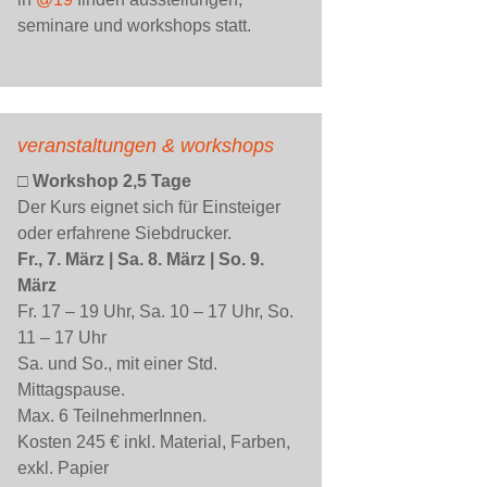
seminare und workshops statt.
veranstaltungen & workshops
□ Workshop 2,5 Tage
Der Kurs eignet sich für Einsteiger
oder erfahrene Siebdrucker.
Fr., 7. März | Sa. 8. März | So. 9.
März
Fr. 17 – 19 Uhr, Sa. 10 – 17 Uhr, So.
11 – 17 Uhr
Sa. und So., mit einer Std.
Mittagspause.
Max. 6 TeilnehmerInnen.
Kosten 245 € inkl. Material, Farben,
exkl. Papier