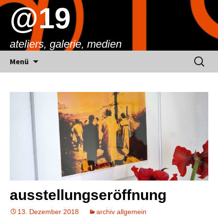
@19
ateliers, galerie, medien
Springe
Suchen
Menü
zum
nach:
Inhalt
ausstellungseröffnung
13. Dezember 2018
archiv allgemein