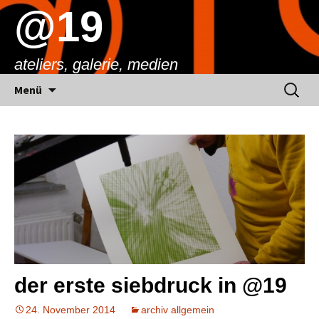
@19
ateliers, galerie, medien
Springe
Suchen
Menü
zum
nach:
Inhalt
der erste siebdruck in @19
24. November 2014
archiv allgemein